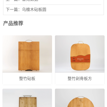
下一篇：乌檀木砧板圆
产品推荐
整竹砧板
整竹剁骨板方