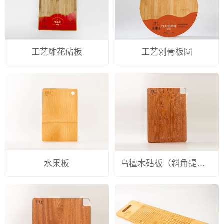
工艺雕花砧板
工艺剁骨板圆
水果板
乌檀木砧板（斜角提手）