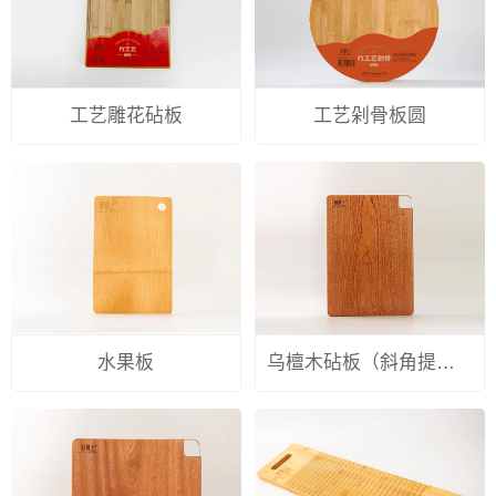
工艺雕花砧板
工艺剁骨板圆
水果板
乌檀木砧板（斜角提手）