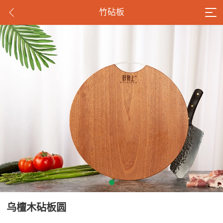
竹砧板
乌檀木砧板圆